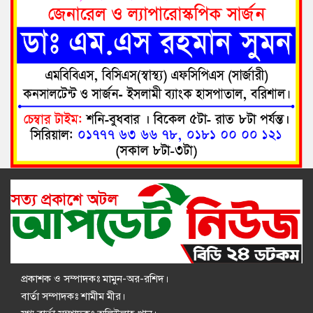
আলেম-ওলামাদের সঙ্গে নিয়ে দেশ গঠনে কাজ করতে চাই: প্রধানমন্ত্রী
৮
ঝালকাঠির ভীমরুলীর ভাসমান পেয়ারা হাটে মার্কিন রাষ্ট্রদূত
৯
বরিশালের দপদপিয়া সেতুতে বাস-থ্রি হুইলারের মুখোমুখি সংঘর্ষে নিহত
১০
এক, আহত পাঁচ
আমতলীতে স্কুলছাত্র ইমন হত্যার বিচার দাবিতে মানববন্ধন-বিক্ষোভ
১১
বাকেরগঞ্জে মেয়াদোত্তীর্ণ ১১ ইউনিয়ন পরিষদে প্রশাসক নিয়োগ
১২
প্রকাশক ও সম্পাদকঃ মামুন-অর-রশিদ।
জীবননগর সীমান্ত দিয়ে ৩ জনকে পুশইনের চেষ্টা, প্রতিহত করল বিজিবি
১৩
বার্তা সম্পাদকঃ শামীম মীর।