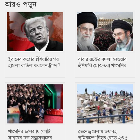
আরও পড়ুন
ইরানের কঠোর হুঁশিয়ারির পর
বাবার রক্তের বদলা নেওয়ার
হামলা বাতিল করলেন ট্রাম্প?
হুঁশিয়ারি মোজতবা খামেনির
খামেনির জানজায় কোটি
ভেনেজুয়েলায় ভয়াবহ
মানুষের ঢল সন্ত্রাসবাদের
ভূমিকম্পে নিহত বেড়ে ২৩৫