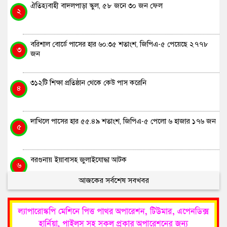
ঐতিহ্যবাহী বাদলপাড়া স্কুল, ৫৮ জনে ৩০ জন ফেল
২
বরিশাল বোর্ডে পাসের হার ৬০.৩৫ শতাংশ, জিপিএ-৫ পেয়েছে ২৭৭৮
৩
জন
৩১২টি শিক্ষা প্রতিষ্ঠান থেকে কেউ পাস করেনি
৪
দাখিলে পাসের হার ৫৫.৪৯ শতাংশ, জিপিএ-৫ পেলো ৬ হাজার ১৭৬ জন
৫
বরগুনায় ইয়াবাসহ জুলাইযোদ্ধা আটক
৬
আজকের সর্বশেষ সবখবর
মির্জা ফখরুলই হচ্ছেন পরবর্তী রাষ্ট্রপতি
৭