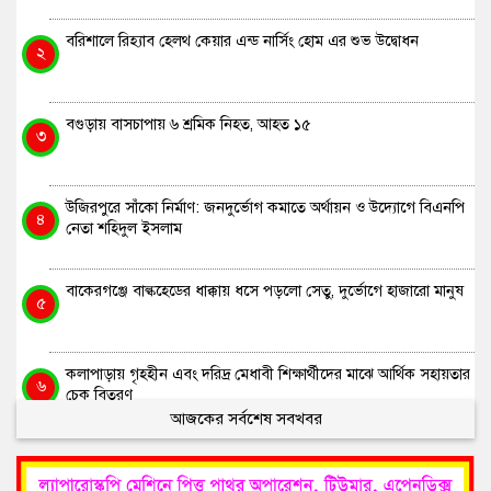
বরিশালে রিহ্যাব হেলথ কেয়ার এন্ড নার্সিং হোম এর শুভ উদ্বোধন
২
বগুড়ায় বাসচাপায় ৬ শ্রমিক নিহত, আহত ১৫
৩
উজিরপুরে সাঁকো নির্মাণ: জনদুর্ভোগ কমাতে অর্থায়ন ও উদ্যোগে বিএনপি
৪
নেতা শহিদুল ইসলাম
বাকেরগঞ্জে বাল্কহেডের ধাক্কায় ধসে পড়লো সেতু, দুর্ভোগে হাজারো মানুষ
৫
কলাপাড়ায় গৃহহীন এবং দরিদ্র মেধাবী শিক্ষার্থীদের মাঝে আর্থিক সহায়তার
৬
চেক বিতরণ
আজকের সর্বশেষ সবখবর
বরিশালে ১১ দলীয় ঐক্যের অবস্থান কর্মসূচি ও প্রধানমন্ত্রী বরাবর
৭
স্মারকলিপি প্রদান