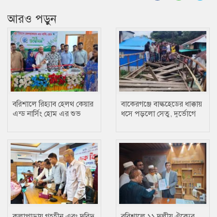
আরও পড়ুন
বরিশালে রিহ্যাব হেলথ কেয়ার
বাকেরগঞ্জে বাল্কহেডের ধাক্কায়
এন্ড নার্সিং হোম এর শুভ
ধসে পড়লো সেতু, দুর্ভোগে
উদ্বোধন
হাজারো মানুষ
কলাপাড়ায় গৃহহীন এবং দরিদ্র
বরিশালে ১১ দলীয় ঐক্যের