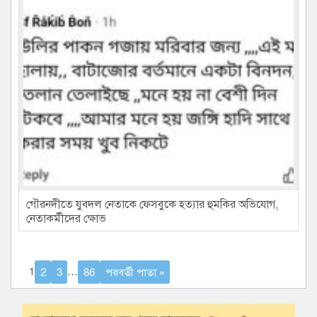
গৌরনদীতে যুবদল নেতাকে ফেসবুকে হত্যার হুমকির অভিযোগ,
নেতাকর্মীদের ক্ষোভ
1
2
3
…
86
পরবর্তী পাতা »