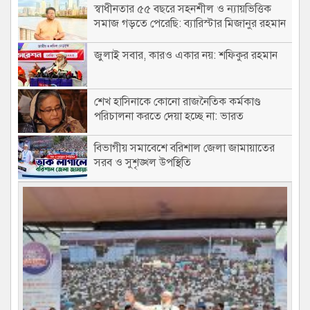
স্বাধীনতার ৫৫ বছরে সহনশীল ও ন্যায়ভিত্তিক
সমাজ গড়তে পেরেছি: ব্যারিস্টার মিজানুর রহমান
খান
জুলাই সবার, কারও একার নয়: শফিকুর রহমান
শেখ হাসিনাকে কোনো রাজনৈতিক কর্মকাণ্ড
পরিচালনা করতে দেয়া হচ্ছে না: ভারত
বিভাগীয় সমাবেশে বরিশাল জেলা জামায়াতের
সরব ও সুশৃঙ্খল উপস্থিতি