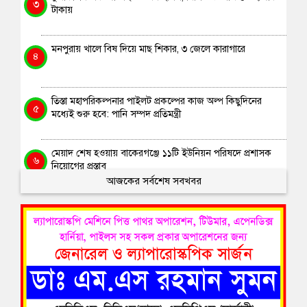
৩
টাকায়
মনপুরায় খালে বিষ দিয়ে মাছ শিকার, ৩ জেলে কারাগারে
৪
তিস্তা মহাপরিকল্পনার পাইলট প্রকল্পের কাজ অল্প কিছুদিনের
৫
মধ্যেই শুরু হবে: পানি সম্পদ প্রতিমন্ত্রী
মেয়াদ শেষ হওয়ায় বাকেরগঞ্জে ১১টি ইউনিয়ন পরিষদে প্রশাসক
৬
নিয়োগের প্রস্তাব
আজকের সর্বশেষ সবখবর
পটুয়াখালী জেলার জমিয়াতুল মোদার্রেছীনের সাবেক সভাপতি আব্দুল
৭
হান্নান আজিজির সুস্থতার জন্য দোয়া কামনা
ভারতে অনুপ্রবেশকালে ৮ বাংলাদেশী নারী আটক
৮