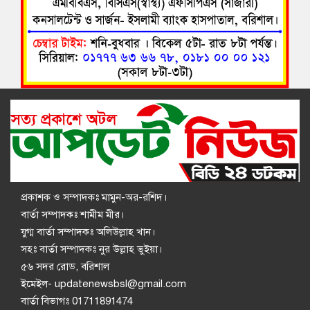
বরিশালে রিহ্যাব হেলথ কেয়ার এন্ড নার্সিং হোম এর শুভ উদ্বোধন
৯
বগুড়ায় বাসচাপায় ৬ শ্রমিক নিহত, আহত ১৫
১০
উজিরপুরে সাঁকো নির্মাণ: জনদুর্ভোগ কমাতে অর্থায়ন ও উদ্যোগে
১১
বিএনপি নেতা শহিদুল ইসলাম
বাকেরগঞ্জে বাল্কহেডের ধাক্কায় ধসে পড়লো সেতু, দুর্ভোগে হাজারো
১২
মানুষ
প্রকাশক ও সম্পাদকঃ মামুন-অর-রশিদ।
কলাপাড়ায় গৃহহীন এবং দরিদ্র মেধাবী শিক্ষার্থীদের মাঝে আর্থিক
বার্তা সম্পাদকঃ শামীম মীর।
১৩
সহায়তার চেক বিতরণ
যুগ্ম বার্তা সম্পাদকঃ অলিউল্লাহ খান।
সহঃ বার্তা সম্পাদকঃ নুর উল্লাহ ভুইয়া।
বরিশালে ১১ দলীয় ঐক্যের অবস্থান কর্মসূচি ও প্রধানমন্ত্রী বরাবর
৫৬ সদর রোড, বরিশাল
১৪
স্মারকলিপি প্রদান
ইমেইল- updatenewsbsl@gmail.com
বার্তা বিভাগঃ 01711891474